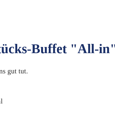
ücks-Buffet "All-in
s gut tut.
l